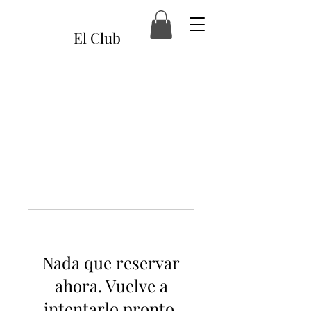
El Club
Nada que reservar
ahora. Vuelve a
intentarlo pronto.