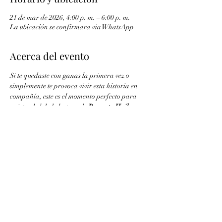
21 de mar de 2026, 4:00 p. m. – 6:00 p. m.
La ubicación se confirmara via WhatsApp
Acerca del evento
Si te quedaste con ganas la primera vez o 
simplemente te provoca vivir esta historia en 
compañía, este es el momento perfecto para 
unirte al club de lectura de 
Proyecto Hail 
Mary
 . Vamos a leer el libro juntos, comentar 
teorías, momentos que nos volaron la cabeza y, 
como bonus, 
ver la película con la gente del 
club
 cuando se estrene!! 
Compartir este evento